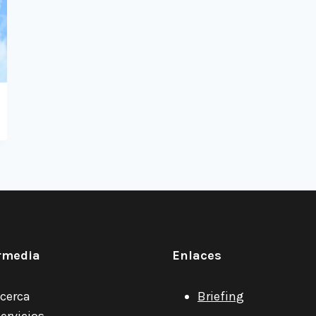
rmedia
Enlaces
cerca
Briefing
ervicios