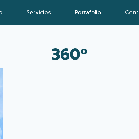
io
Servicios
Portafolio
Cont
360º